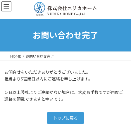
コ
ナ
ン
ビ
テ
ゲ
ン
ー
ツ
シ
へ
ョ
お問い合わせ完了
ス
ン
キ
に
ッ
移
プ
動
HOME
お問い合わせ完了
お問合せをいただきありがとうございました。
担当より5営業日以内にご連絡を申し上げます。
５日以上弊社よりご連絡がない場合は、大変お手数ですが再度ご
連絡を頂戴できますと幸いです。
トップに戻る